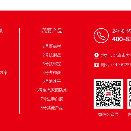
览
我要产品
方案
1号百囍衬
方案
2号抗裂星
地址：北京市大兴
方案
3号抗铞宝
电话：010-61251
方案
4号占磁爽
5号迪速平
6号生态家园防水
7号生泰白胶
8号其他产品
微信公众号