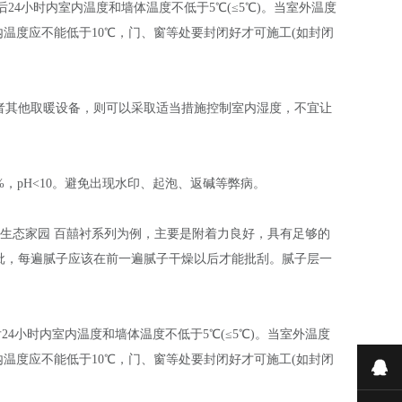
4小时内室内温度和墙体温度不低于5℃(≤5℃)。当室外温度
温度应不能低于10℃，门、窗等处要封闭好才可施工(如封闭
或者其他取暖设备，则可以采取适当措施控制室内湿度，不宜让
，pH<10。避免出现水印、起泡、返碱等弊病。
，以生态家园 百囍衬系列为例，主要是附着力良好，具有足够的
厚批，每遍腻子应该在前一遍腻子干燥以后才能批刮。腻子层一
小时内室内温度和墙体温度不低于5℃(≤5℃)。当室外温度
温度应不能低于10℃，门、窗等处要封闭好才可施工(如封闭
在