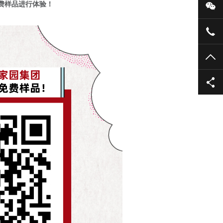
费样品进行体验！
微
400
TO