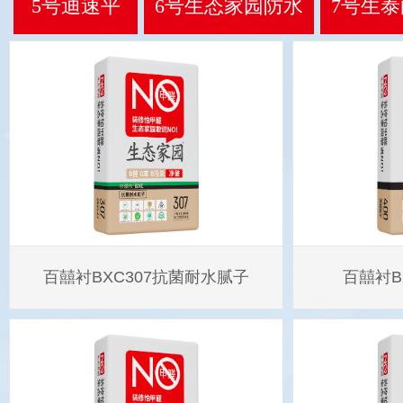
5号迪速平
6号生态家园防水
7号生
百囍衬BXC307抗菌耐水腻子
百囍衬B