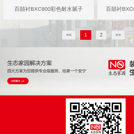
百囍衬BXC800彩色耐水腻子
百囍衬BXC
<<
1
2
>>