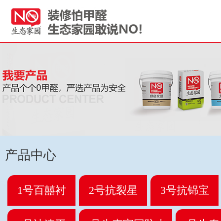
产品中心
1号百囍衬
2号抗裂星
3号抗铞宝